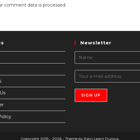
r comment data is processed.
es
Newsletter
s
 Us
er
Policy
Copyright 2019 - 2026 - Theme by Earn Learn Duniya.