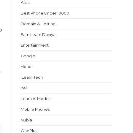
Asus
Best Phone Under 10000
Domain & Hosting
ro
Earn Learn Duniya
Entertainment
Google
Honor
e
iLearn Tech
Itel
Learn AI Models
Mobile Phones
Nubia
OnePlus