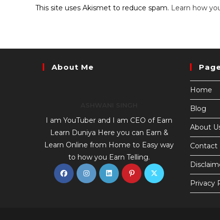
This site uses Akismet to reduce spam.
Learn how you
About Me
Pag
Home
ASHWANI SINGH
Blog
I am YouTuber and I am CEO of Earn
About U
Learn Duniya Here you can Earn &
Learn Online from Home to Easy way
Contact
to how you Earn Telling.
Disclaim
Privacy 