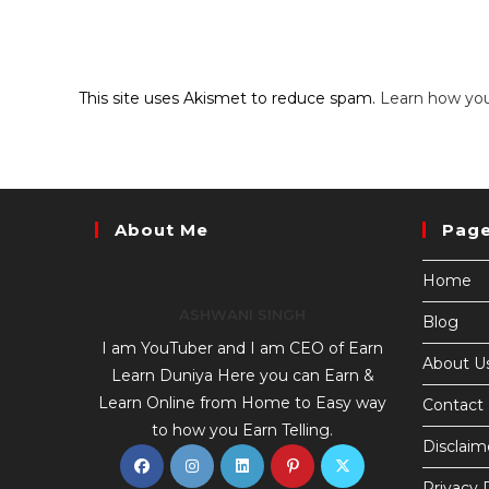
This site uses Akismet to reduce spam.
Learn how you
About Me
Pag
Home
ASHWANI SINGH
Blog
I am YouTuber and I am CEO of Earn
About U
Learn Duniya Here you can Earn &
Learn Online from Home to Easy way
Contact
to how you Earn Telling.
Disclaim
Privacy 