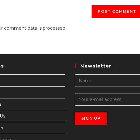
r comment data is processed.
es
Newsletter
s
 Us
er
Policy