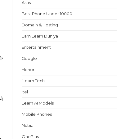
Asus
Best Phone Under 10000
Domain & Hosting
Earn Learn Duniya
Entertainment
के
Google
Honor
iLearn Tech
Itel
ये
Learn AI Models
Mobile Phones
Nubia
OnePlus