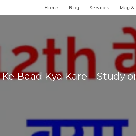
Home
Blog
Services
Mug & 
 Ke Baad Kya Kare – Study o