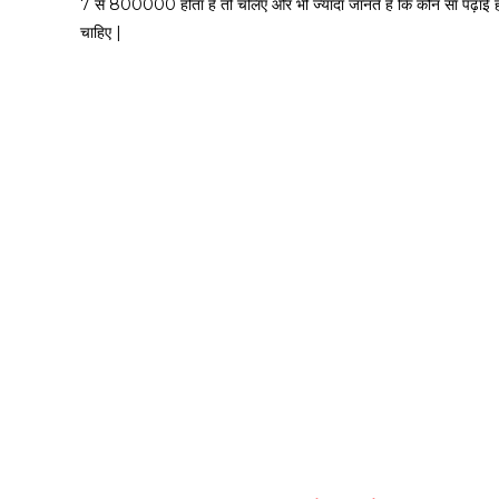
7 से ₹800000 होता है तो चलिए और भी ज्यादा जानते हैं कि कौन सा पढ़ाई ह
चाहिए |